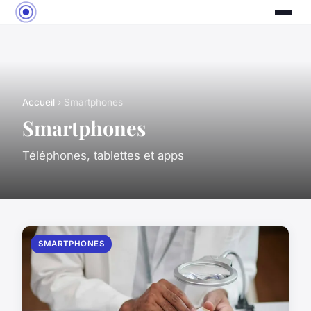
Accueil
› Smartphones
Smartphones
Téléphones, tablettes et apps
SMARTPHONES