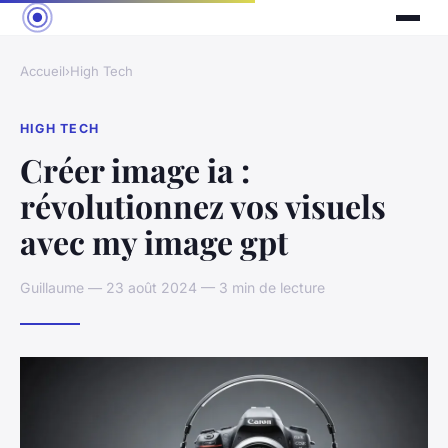
Accueil
›
High Tech
HIGH TECH
Créer image ia :
révolutionnez vos visuels
avec my image gpt
Guillaume — 23 août 2024 — 3 min de lecture