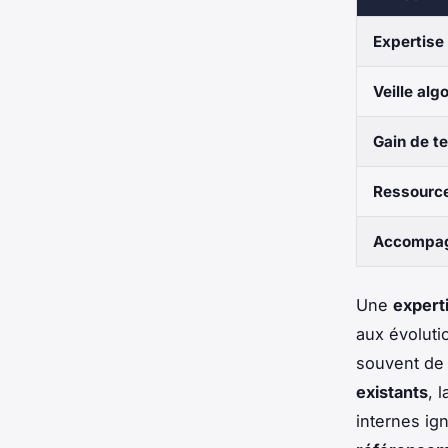
Expertise
Veille alg
Gain de t
Ressource
Accompag
Une
expert
aux évoluti
souvent de 
existants
, 
internes ig