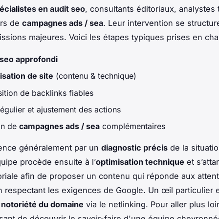
écialistes en audit seo
, consultants éditoriaux, analystes
rs de
campagnes ads / sea
. Leur intervention se structu
issions majeures. Voici les étapes typiques prises en cha
 seo approfondi
sation de site
(contenu & technique)
ition de backlinks fiables
régulier et ajustement des actions
on de
campagnes ads / sea
complémentaires
nce généralement par un
diagnostic précis
de la situatio
quipe procède ensuite à l’
optimisation technique
et s’atta
toriale afin de proposer un contenu qui réponde aux attent
en respectant les exigences de Google. Un œil particulier 
a
notoriété du domaine
via le netlinking. Pour aller plus loin
ssant de découvrir le savoir-faire d'une équipe chevronné