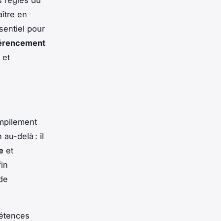
s règles du
ître en
sentiel pour
érencement
et
mpilement
au-delà : il
e
et
in
 de
pétences