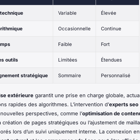
 technique
Variable
Élevée
orithmique
Occasionnelle
Continue
emps
Faible
Fort
s outils
Limitées
Étendues
nement stratégique
Sommaire
Personnalisé
ise extérieure
garantit une prise en charge globale, actua
ons rapides des algorithmes. L’intervention d’
experts seo
nouvelles perspectives, comme l’
optimisation de conten
la création de pages stratégiques ou l’ajustement de maill
norés lors d’un suivi uniquement interne. La connexion ent