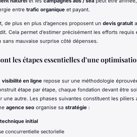
ent naturel
et les
campagnes ads / sea
peut être affinée
nergie entre
trafic organique
et payant.
t, de plus en plus d’agences proposent un
devis gratuit
a
dit. Cela permet d’estimer précisément les efforts requis 
on sans mauvaise surprise côté dépenses.
ont les étapes essentielles d’une optimisatio
a
visibilité en ligne
repose sur une méthodologie éprouvée
onstruit étape par étape, chaque fondation devant être so
r une autre. Les phases suivantes constituent les piliers 
une
agence seo
organise sa
stratégie
:
technique initial
e concurrentielle sectorielle