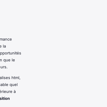
ormance
e la
opportunités
n que le
eurs.
lises html,
cable quel
érieure à
sition