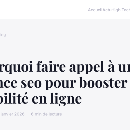
Accueil
Actu
High Tec
ing
quoi faire appel à u
ce seo pour booster 
bilité en ligne
janvier 2026 — 6 min de lecture