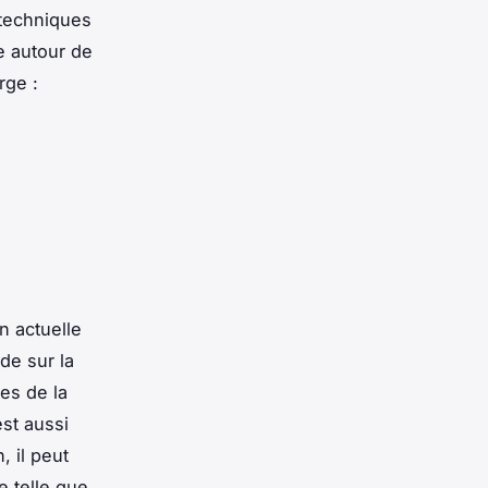
 techniques
re autour de
rge :
n actuelle
rde sur la
es de la
est aussi
, il peut
e telle que