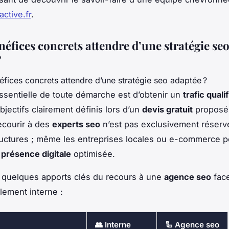
ctive.fr
.
éfices concrets attendre d’une stratégie se
?
 essentielle de toute démarche est d’obtenir un
trafic quali
bjectifs clairement définis lors d’un
devis gratuit
proposé
ecourir à des
experts seo
n’est pas exclusivement réserv
uctures ; même les entreprises locales ou e-commerce pe
e
présence digitale
optimisée.
quelques apports clés du recours à une
agence seo
fac
alement interne :
👥 Interne
🦾 Agence seo