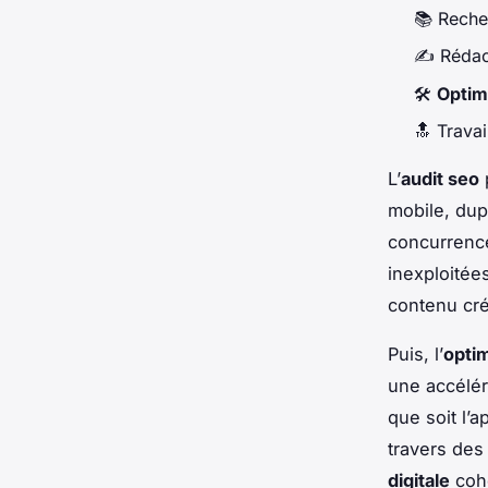
📚 Reche
✍️ Rédac
🛠
Optimi
🔝 Travai
L’
audit seo
p
mobile, dupl
concurrence
inexploitée
contenu cré
Puis, l’
optim
une accélér
que soit l’a
travers de
digitale
coh