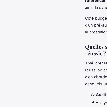
référencem
ainsi la sy
Côté budge
d’un pré-au
la prestati
Quelles s
réussie ?
Améliorer l
réussi se c
d’en aborde
desquels 
📋
Audit 
🔬 Analys