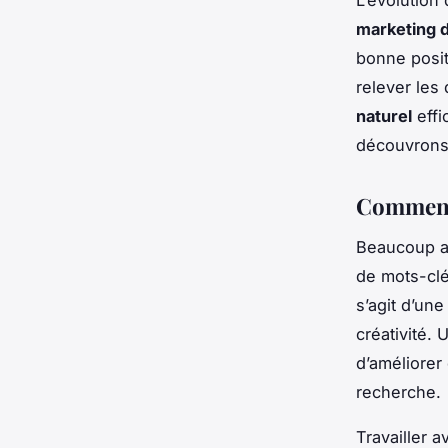
L’évolution
marketing d
bonne posit
relever les 
naturel
effi
découvrons 
Comment 
Beaucoup a
de mots-clé
s’agit d’un
créativité.
d’améliorer
recherche.
Travailler 