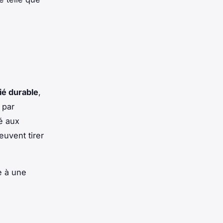
o
fié durable
,
 par
é aux
uvent tirer
e à une