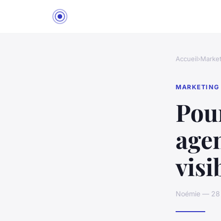
Accueil
›
Market
MARKETING
Pour
agen
visi
Noémie — 28 