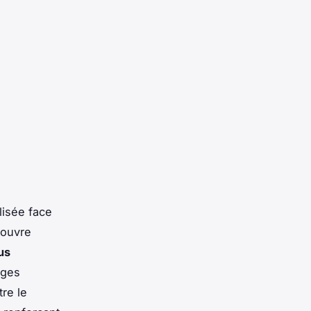
lisée face
ouvre
us
ages
re le