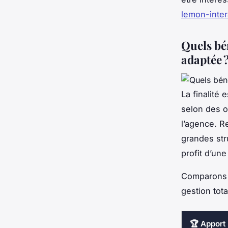
lemon-intera
Quels bén
adaptée 
La finalité
selon des o
l’agence. R
grandes str
profit d’un
Comparons 
gestion tot
🏆 Apport