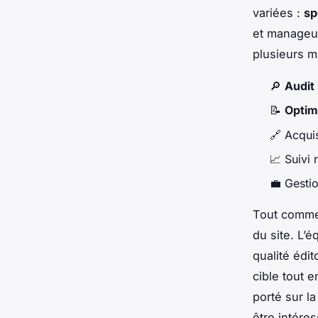
variées :
sp
et manageu
plusieurs m
🔎
Audit
📝
Optimi
🔗 Acquis
📈 Suivi 
💼 Gesti
Tout comme
du site. L’é
qualité édi
cible tout 
porté sur l
être intére