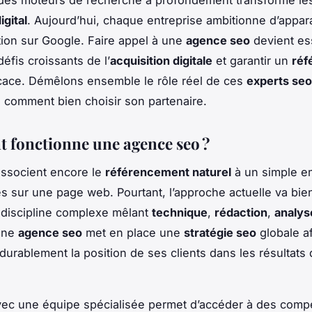
 des moteurs de recherche a profondément transformé le
igital
. Aujourd’hui, chaque entreprise ambitionne d’appara
ion sur Google. Faire appel à une
agence seo
devient es
défis croissants de l’
acquisition digitale
et garantir un
réf
cace. Démêlons ensemble le rôle réel de ces
experts seo
comment bien choisir son partenaire.
fonctionne une agence seo ?
ssocient encore le
référencement naturel
à un simple e
s sur une page web. Pourtant, l’approche actuelle va bien 
e discipline complexe mêlant
technique
,
rédaction
,
analys
 Une
agence seo
met en place une
stratégie seo
globale af
 durablement la position de ses clients dans les résultats
avec une équipe spécialisée permet d’accéder à des com