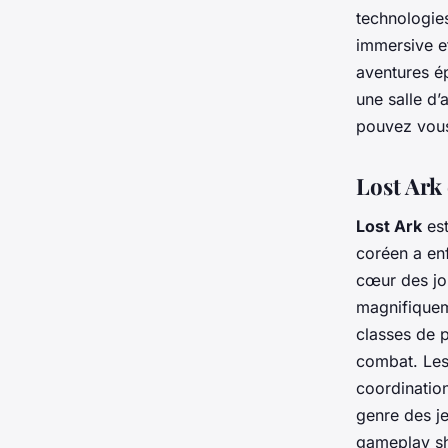
technologies
immersive et
aventures é
une salle d’
pouvez vous
Lost Ark
Lost Ark
est
coréen a enf
cœur des jo
magnifiquem
classes de 
combat. Les
coordination
genre des j
gameplay sh