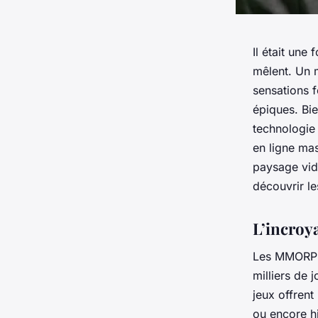
Il était une 
mêlent. Un m
sensations f
épiques. Bie
technologie
en ligne ma
paysage vidé
découvrir le
L’incro
Les MMORPG 
milliers de
jeux offrent
ou encore hi