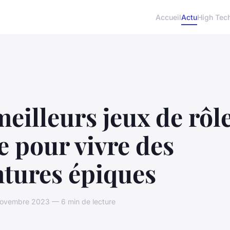
Accueil
Actu
High Tec
meilleurs jeux de rôl
e pour vivre des
ntures épiques
novembre 2023 — 6 min de lecture