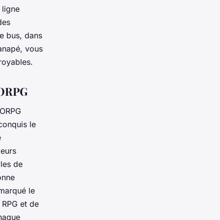
 ligne
des
le bus, dans
canapé, vous
royables.
MMORPG
MMORPG
 conquis le
e
ieurs
les de
onne
 marqué le
e RPG et de
Chaque