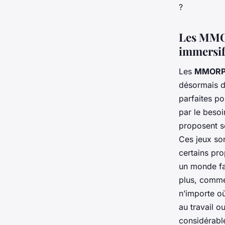
?
Les MMOR
immersi
Les
MMOR
désormais di
parfaites po
par le beso
proposent s
Ces jeux son
certains pro
un monde fa
plus, comme 
n’importe où
au travail o
considérabl