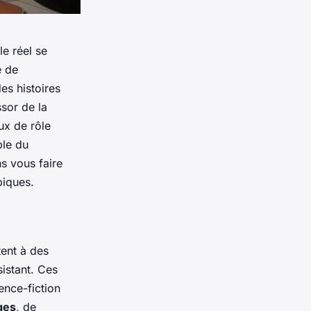
le réel se
e de
es histoires
sor de la
ux de rôle
ble du
s vous faire
piques.
tent à des
istant. Ces
ence-fiction
ges
, de