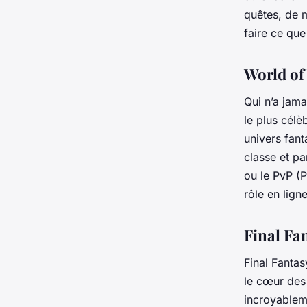
quêtes, de 
faire ce que
World of
Qui n’a jam
le plus célè
univers fant
classe et pa
ou le PvP (P
rôle en lign
Final Fa
Final Fantas
le cœur des
incroyableme