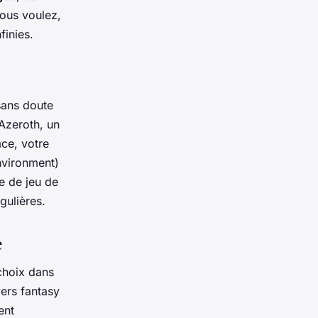
ous voulez,
finies.
sans doute
’Azeroth, un
ace, votre
Environment)
e de jeu de
gulières.
e
choix dans
ers fantasy
ent