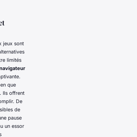
et
 jeux sont
lternatives
re limités
avigateur
ptivante.
bien que
Ils offrent
omplir. De
sibles de
 une pause
u un essor
s