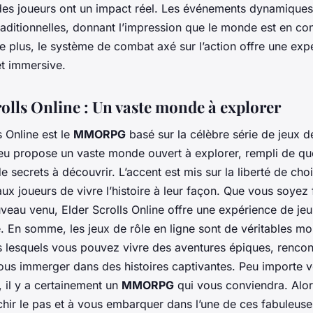
 des joueurs ont un impact réel. Les événements dynamique
raditionnelles, donnant l’impression que le monde est en co
e plus, le système de combat axé sur l’action offre une exp
et immersive.
rolls Online : Un vaste monde à explorer
s Online est le
MMORPG
basé sur la célèbre série de jeux d
jeu propose un vaste monde ouvert à explorer, rempli de qu
e secrets à découvrir. L’accent est mis sur la liberté de choi
ux joueurs de vivre l’histoire à leur façon. Que vous soyez 
veau venu, Elder Scrolls Online offre une expérience de jeu 
e. En somme, les jeux de rôle en ligne sont de véritables m
s lesquels vous pouvez vivre des aventures épiques, rencont
vous immerger dans des histoires captivantes. Peu importe 
 il y a certainement un
MMORPG
qui vous conviendra. Alor
chir le pas et à vous embarquer dans l’une de ces fabuleus