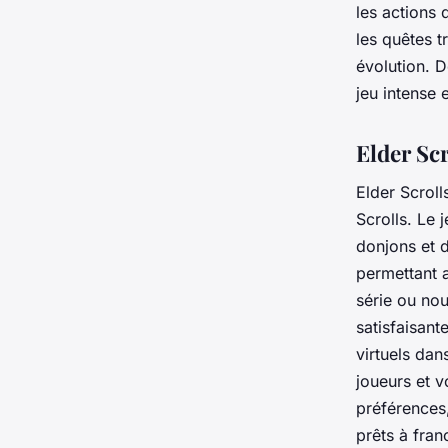
les actions
les quêtes t
évolution. D
jeu intense 
Elder Sc
Elder Scroll
Scrolls. Le 
donjons et d
permettant a
série ou nou
satisfaisant
virtuels dan
joueurs et 
préférences,
prêts à fran