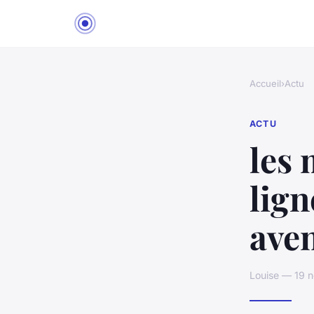
Accueil
›
Actu
ACTU
les 
lign
ave
Louise — 19 