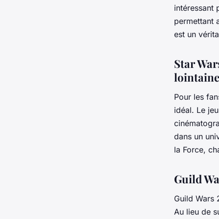
intéressant
permettant a
est un vérit
Star Wars
lointain
Pour les fan
idéal. Le je
cinématograp
dans un univ
la Force, c
Guild Wa
Guild Wars 
Au lieu de 