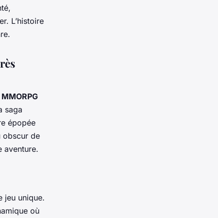
té,
r. L’histoire
re.
très
e
MMORPG
la saga
pre épopée
u obscur de
e aventure.
e jeu unique.
ynamique où