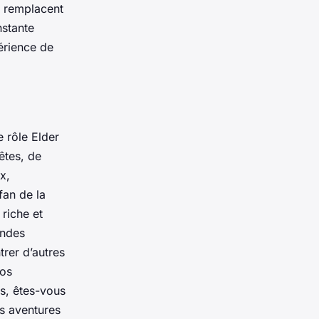
s remplacent
nstante
érience de
e rôle Elder
êtes, de
x,
fan de la
riche et
ondes
rer d’autres
vos
s, êtes-vous
es aventures