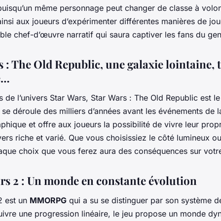
 puisqu’un même personnage peut changer de classe à volon
insi aux joueurs d’expérimenter différentes manières de joue
able chef-d’œuvre narratif qui saura captiver les fans du gen
 : The Old Republic, une galaxie lointaine, 
e…
s de l’univers Star Wars, Star Wars : The Old Republic est l
u se déroule des milliers d’années avant les événements de 
hique et offre aux joueurs la possibilité de vivre leur pro
ers riche et varié. Que vous choisissiez le côté lumineux o
haque choix que vous ferez aura des conséquences sur votr
rs 2 : Un monde en constante évolution
2 est un
MMORPG
qui a su se distinguer par son système d
suivre une progression linéaire, le jeu propose un monde d