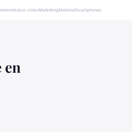
h
Internet
Jeux-video
Marketing
Matériel
Smartphones
e en